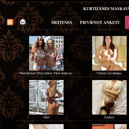
KURTIZĀNES MASKAV
MEITENES
PIEVIENOT ANKETU
Oktoberfest 2016 plikās Vācu daiļavas.
Vīriešu Īsā atmiņa.
vikiv
Leekey