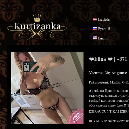
Latviešu
Русский
English
❤️Elina ❤️ | +371
Vecums: 30; Augums: 1
Pakalpojumi:
Masāža, Orāla
Apraksts:
Приветик , если
отдохнуть заняться страст
весёлой компании пиши на 
обсуждается сразу блок⛔
IZBRAUCU ❗ TIKAI IZBR
ROYAL VIP anketa aktīva līd