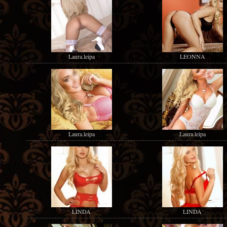
Laura.leipa
LEONNA
Laura.leipa
Laura.leipa
LINDA
LINDA