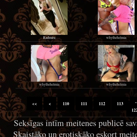
Radmira
whythehelmia
whythehelmia
whythehelmia
<<
<
110
111
112
113
1
12
Seksīgas intīm meitenes publicē sava
Skaistāko un erotiskāko eskort meite