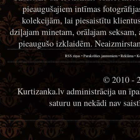
pieaugušajiem intīmas fotogrāfija
kolekcijām, lai piesaistītu klient
dziļajam minetam, orālajam seksam,
pieaugušo izklaidēm. Neaizmirstami
RSS ziņas
•
Parakstīties jaunumiem
•
Reklāma
•
Ko
© 2010 - 
Kurtizanka.lv administrācija un īp
saturu un nekādi nav sais