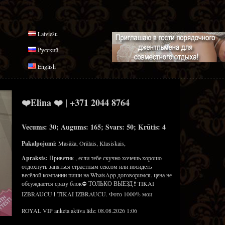
Latviešu
Русский
English
❤️Elina ❤️ | +371 2044 8764
Vecums: 30; Augums: 165; Svars: 50; Krūtis: 4
Pakalpojumi:
Masāža, Orālais, Klasiskais,
Apraksts:
Приветик , если тебе скучно хочешь хорошо
отдохнуть заняться страстным сексом или посидеть
весёлой компании пиши на WhatsApp договоримся. цена не
обсуждается сразу блок⛔️ ТОЛЬКО ВЫЕЗД ❗ TIKAI
IZBRAUCU ❗ TIKAI IZBRAUCU. Фото 1000% мои
ROYAL VIP anketa aktīva līdz: 08.08.2026 1:06