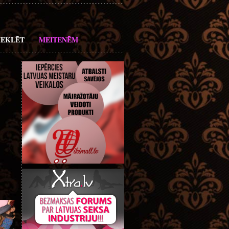
EKLĒT
MEITENĒM