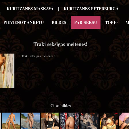
KURTIZĀNES MASKAVĀ
|
KURTIZĀNES PĒTERBURGĀ
PIEVIENOT ANKETU
BILDES
PAR SEKSU
TOP10
M
Traki seksīgas meitenes!
Traki seksīgas meitenes!
Citas bildes