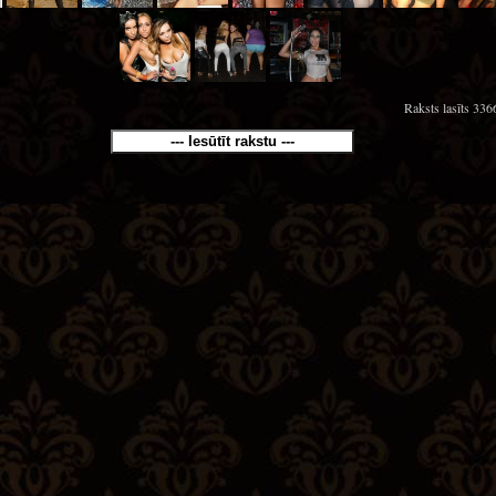
Raksts lasīts 3366
--- Iesūtīt rakstu ---