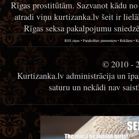
Rīgas prostitūtām. Sazvanot kādu no
atradi viņu kurtizanka.lv šeit ir lie
Rīgas seksa pakalpojumu sniedzē
RSS ziņas
•
Parakstīties jaunumiem
•
Reklāma
•
Ko
© 2010 - 
Kurtizanka.lv administrācija un īp
saturu un nekādi nav sais