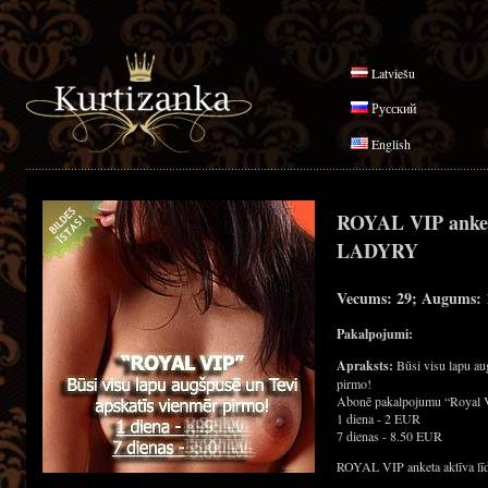
Latviešu
Русский
English
ROYAL VIP anke
LADYRY
Vecums: 29; Augums: 1
Pakalpojumi:
Apraksts:
Būsi visu lapu au
pirmo!
Abonē pakalpojumu “Royal 
1 diena - 2 EUR
7 dienas - 8.50 EUR
ROYAL VIP anketa aktīva līd