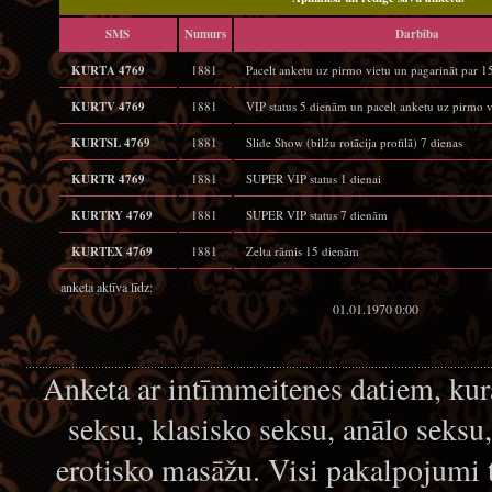
SMS
Numurs
Darbība
KURTA 4769
1881
Pacelt anketu uz pirmo vietu un pagarināt par 
KURTV 4769
1881
VIP status 5 dienām un pacelt anketu uz pirmo v
KURTSL 4769
1881
Slide Show (bilžu rotācija profilā) 7 dienas
KURTR 4769
1881
SUPER VIP status 1 dienai
KURTRY 4769
1881
SUPER VIP status 7 dienām
KURTEX 4769
1881
Zelta rāmis 15 dienām
anketa aktīva līdz:
01.01.1970 0:00
Anketa ar intīmmeitenes datiem, kur
seksu, klasisko seksu, anālo seksu
erotisko masāžu. Visi pakalpojumi 