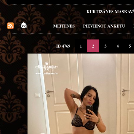
KURTIZĀNES MASKAV
MEITENES
PIEVIENOT ANKETU
ID 4769
1
2
3
4
5