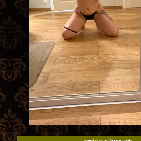
Apmaksā un rediģē savu anketu.