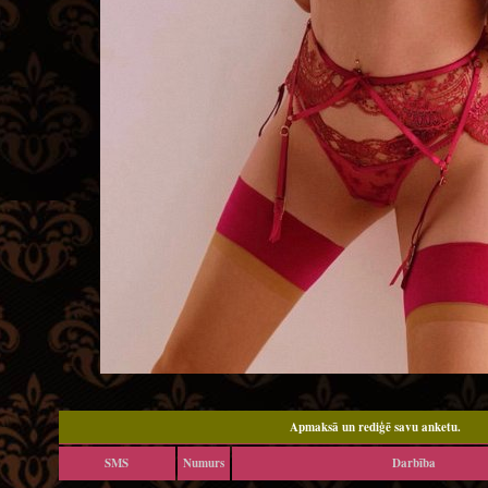
Apmaksā un rediģē savu anketu.
SMS
Numurs
Darbība