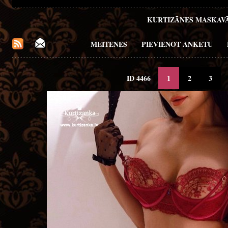
KURTIZĀNES MASKAV
MEITENES
PIEVIENOT ANKETU
ID 4466
1
2
3