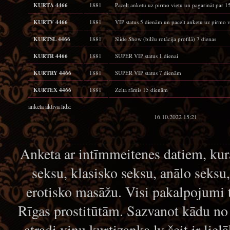
KURTA 4466
1881
Pacelt anketu uz pirmo vietu un pagarināt par 
KURTV 4466
1881
VIP status 5 dienām un pacelt anketu uz pirmo v
KURTSL 4466
1881
Slide Show (bilžu rotācija profilā) 7 dienas
KURTR 4466
1881
SUPER VIP status 1 dienai
KURTRY 4466
1881
SUPER VIP status 7 dienām
KURTEX 4466
1881
Zelta rāmis 15 dienām
anketa aktīva līdz:
16.10.2022 15:21
Anketa ar intīmmeitenes datiem, kur
seksu, klasisko seksu, anālo seksu
erotisko masāžu. Visi pakalpojumi 
Rīgas prostitūtām. Sazvanot kādu no
atradi viņu kurtizanka.lv šeit ir lie