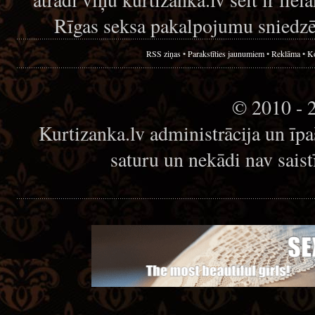
Rīgas seksa pakalpojumu sniedzē
RSS ziņas
•
Parakstīties jaunumiem
•
Reklāma
•
Ko
© 2010 - 
Kurtizanka.lv administrācija un īp
saturu un nekādi nav sais