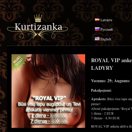
Latviešu
Русский
English
ROYAL VIP anke
LADYRY
Vecums: 29; Augums: 1
Pakalpojumi:
Apraksts:
Būsi visu lapu au
pirmo!
Abonē pakalpojumu “Royal 
1 diena - 2 EUR
7 dienas - 8.50 EUR
ROYAL VIP anketa aktīva līd