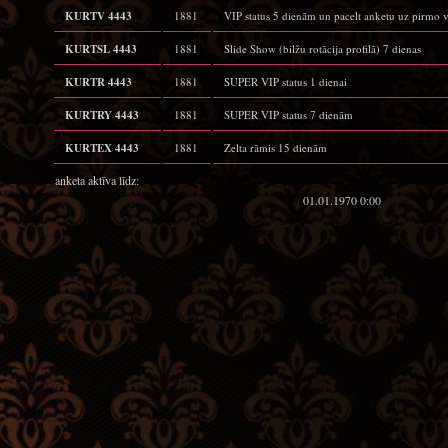
KURTV 4443
1881
VIP status 5 dienām un pacelt anketu uz pirmo v
KURTSL 4443
1881
Slide Show (bilžu rotācija profilā) 7 dienas
KURTR 4443
1881
SUPER VIP status 1 dienai
KURTRY 4443
1881
SUPER VIP status 7 dienām
KURTEX 4443
1881
Zelta rāmis 15 dienām
anketa aktīva līdz:
01.01.1970 0:00