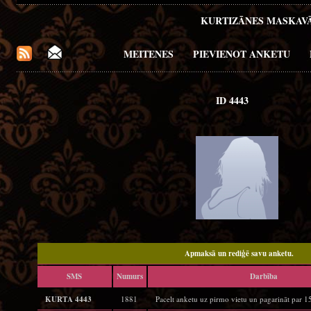
KURTIZĀNES MASKAV
MEITENES
PIEVIENOT ANKETU
ID 4443
Apmaksā un rediģē savu anketu.
SMS
Numurs
Darbība
KURTA 4443
1881
Pacelt anketu uz pirmo vietu un pagarināt par 