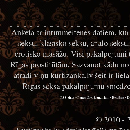
Anketa ar intīmmeitenes datiem, kur
seksu, klasisko seksu, anālo seksu
erotisko masāžu. Visi pakalpojumi 
Rīgas prostitūtām. Sazvanot kādu no
atradi viņu kurtizanka.lv šeit ir lie
Rīgas seksa pakalpojumu sniedzē
RSS ziņas
•
Parakstīties jaunumiem
•
Reklāma
•
Ko
© 2010 - 