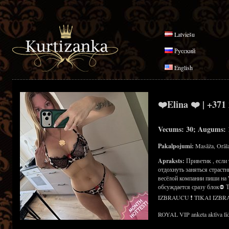
Latviešu
Русский
English
❤️Elina ❤️ | +371
Vecums: 30; Augums: 1
Pakalpojumi:
Masāža, Orāla
Apraksts:
Приветик , если
отдохнуть заняться страст
весёлой компании пиши на 
обсуждается сразу блок⛔
IZBRAUCU ❗ TIKAI IZBR
ROYAL VIP anketa aktīva līd