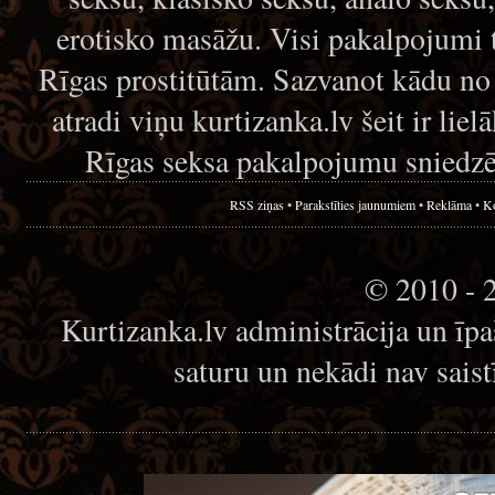
erotisko masāžu. Visi pakalpojumi 
Rīgas prostitūtām. Sazvanot kādu no
atradi viņu kurtizanka.lv šeit ir lie
Rīgas seksa pakalpojumu sniedzē
RSS ziņas
•
Parakstīties jaunumiem
•
Reklāma
•
Ko
© 2010 - 
Kurtizanka.lv administrācija un īp
saturu un nekādi nav sais