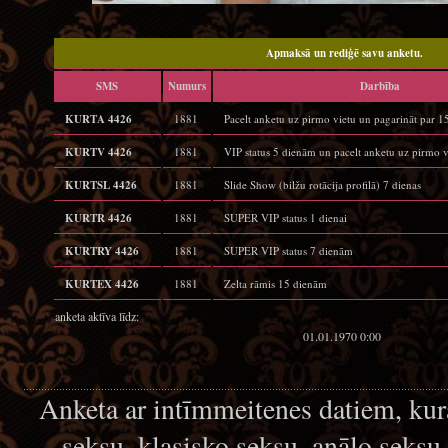
Apmaksā un rediģē savu anketu.
SMS
Numurs
Darbība
KURTA 4426
1881
Pacelt anketu uz pirmo vietu un pagarināt par 
KURTV 4426
1881
VIP status 5 dienām un pacelt anketu uz pirmo v
KURTSL 4426
1881
Slide Show (bilžu rotācija profilā) 7 dienas
KURTR 4426
1881
SUPER VIP status 1 dienai
KURTRY 4426
1881
SUPER VIP status 7 dienām
KURTEX 4426
1881
Zelta rāmis 15 dienām
anketa aktīva līdz:
01.01.1970 0:00
Anketa ar intīmmeitenes datiem, kur
seksu, klasisko seksu, anālo seksu