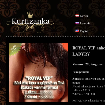
Latviešu
Русский
English
ROYAL VIP anke
LADYRY
Vecums: 29; Augums: 1
Pakalpojumi:
Apraksts:
Būsi visu lapu au
pirmo!
Abonē pakalpojumu “Royal 
1 diena - 2 EUR
7 dienas - 8.50 EUR
ROYAL VIP anketa aktīva līd