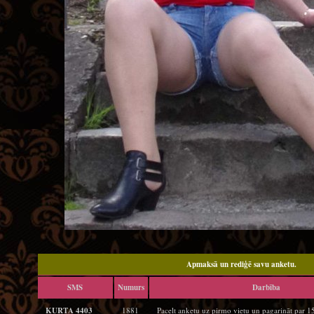
Apmaksā un rediģē savu anketu.
SMS
Numurs
Darbība
KURTA 4403
1881
Pacelt anketu uz pirmo vietu un pagarināt par 