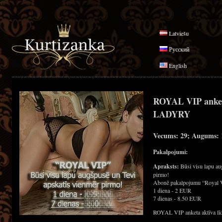
Latviešu
Русский
English
ROYAL VIP anke
LADYRY
Vecums: 29; Augums: 1
Pakalpojumi:
Apraksts:
Būsi visu lapu au
pirmo!
Abonē pakalpojumu “Royal 
1 diena - 2 EUR
7 dienas - 8.50 EUR
ROYAL VIP anketa aktīva līd