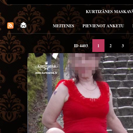
KURTIZĀNES MASKAV
MEITENES
PIEVIENOT ANKETU
ID 4403
1
2
3