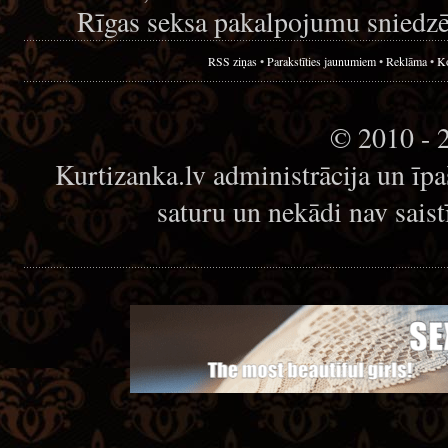
Rīgas seksa pakalpojumu sniedzē
RSS ziņas
•
Parakstīties jaunumiem
•
Reklāma
•
Ko
© 2010 - 
Kurtizanka.lv administrācija un īp
saturu un nekādi nav sais