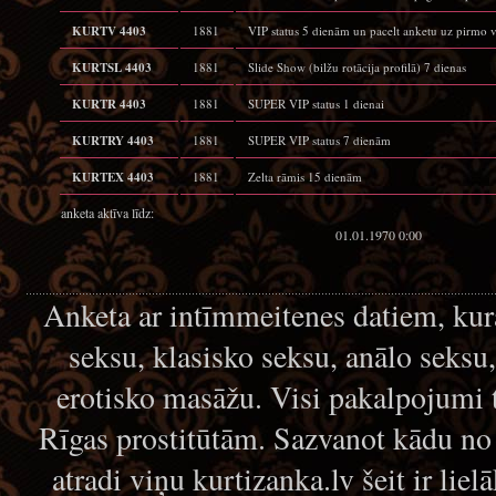
KURTV 4403
1881
VIP status 5 dienām un pacelt anketu uz pirmo v
KURTSL 4403
1881
Slide Show (bilžu rotācija profilā) 7 dienas
KURTR 4403
1881
SUPER VIP status 1 dienai
KURTRY 4403
1881
SUPER VIP status 7 dienām
KURTEX 4403
1881
Zelta rāmis 15 dienām
anketa aktīva līdz:
01.01.1970 0:00
Anketa ar intīmmeitenes datiem, kur
seksu, klasisko seksu, anālo seksu
erotisko masāžu. Visi pakalpojumi 
Rīgas prostitūtām. Sazvanot kādu no
atradi viņu kurtizanka.lv šeit ir lie