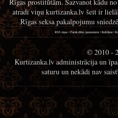
Rīgas prostitūtām. Sazvanot kādu no
atradi viņu kurtizanka.lv šeit ir lie
Rīgas seksa pakalpojumu sniedzē
RSS ziņas
•
Parakstīties jaunumiem
•
Reklāma
•
Ko
© 2010 - 
Kurtizanka.lv administrācija un īp
saturu un nekādi nav sais