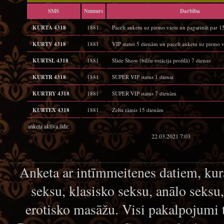
SMS
Numurs
Darbība
KURTA 4318
1881
Pacelt anketu uz pirmo vietu un pagarināt par 
KURTV 4318
1881
VIP status 5 dienām un pacelt anketu uz pirmo v
KURTSL 4318
1881
Slide Show (bilžu rotācija profilā) 7 dienas
KURTR 4318
1881
SUPER VIP status 1 dienai
KURTRY 4318
1881
SUPER VIP status 7 dienām
KURTEX 4318
1881
Zelta rāmis 15 dienām
anketa aktīva līdz:
22.03.2021 7:03
Anketa ar intīmmeitenes datiem, kur
seksu, klasisko seksu, anālo seksu
erotisko masāžu. Visi pakalpojumi 