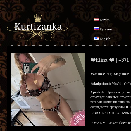
Latviešu
Русский
English
❤️Elina ❤️ | +371
Vecums: 30; Augums: 1
Pakalpojumi:
Masāža, Orāla
Apraksts:
Приветик , если
отдохнуть заняться страст
весёлой компании пиши на 
обсуждается сразу блок⛔
IZBRAUCU ❗ TIKAI IZBR
ROYAL VIP anketa aktīva līd