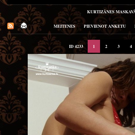
KURTIZĀNES MASKAV
MEITENES
PIEVIENOT ANKETU
ID 4233
1
2
3
4