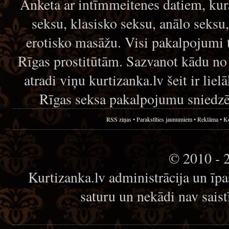
Anketa ar intīmmeitenes datiem, kur
seksu, klasisko seksu, anālo seksu
erotisko masāžu. Visi pakalpojumi 
Rīgas prostitūtām. Sazvanot kādu no
atradi viņu kurtizanka.lv šeit ir lie
Rīgas seksa pakalpojumu sniedzē
RSS ziņas
•
Parakstīties jaunumiem
•
Reklāma
•
Ko
© 2010 - 
Kurtizanka.lv administrācija un īp
saturu un nekādi nav sais