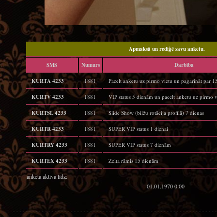
Apmaksā un rediģē savu anketu.
SMS
Numurs
Darbība
KURTA 4233
1881
Pacelt anketu uz pirmo vietu un pagarināt par 
KURTV 4233
1881
VIP status 5 dienām un pacelt anketu uz pirmo v
KURTSL 4233
1881
Slide Show (bilžu rotācija profilā) 7 dienas
KURTR 4233
1881
SUPER VIP status 1 dienai
KURTRY 4233
1881
SUPER VIP status 7 dienām
KURTEX 4233
1881
Zelta rāmis 15 dienām
anketa aktīva līdz:
01.01.1970 0:00