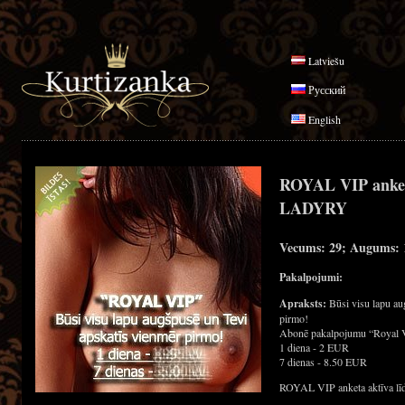
Latviešu
Русский
English
ROYAL VIP anke
LADYRY
Vecums: 29; Augums: 1
Pakalpojumi:
Apraksts:
Būsi visu lapu au
pirmo!
Abonē pakalpojumu “Royal 
1 diena - 2 EUR
7 dienas - 8.50 EUR
ROYAL VIP anketa aktīva līd