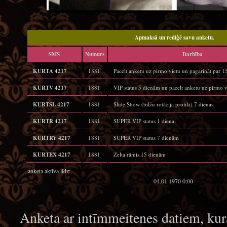
Apmaksā un rediģē savu anketu.
SMS
Numurs
Darbība
KURTA 4217
1881
Pacelt anketu uz pirmo vietu un pagarināt par 
KURTV 4217
1881
VIP status 5 dienām un pacelt anketu uz pirmo v
KURTSL 4217
1881
Slide Show (bilžu rotācija profilā) 7 dienas
KURTR 4217
1881
SUPER VIP status 1 dienai
KURTRY 4217
1881
SUPER VIP status 7 dienām
KURTEX 4217
1881
Zelta rāmis 15 dienām
anketa aktīva līdz:
01.01.1970 0:00
Anketa ar intīmmeitenes datiem, kur