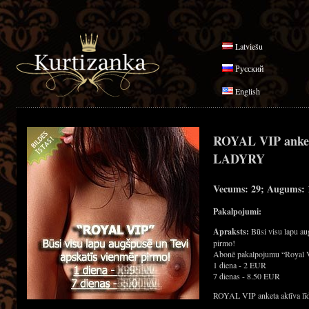
Latviešu
Русский
English
ROYAL VIP anke
LADYRY
Vecums: 29; Augums: 1
Pakalpojumi:
Apraksts:
Būsi visu lapu au
pirmo!
Abonē pakalpojumu “Royal 
1 diena - 2 EUR
7 dienas - 8.50 EUR
ROYAL VIP anketa aktīva līd