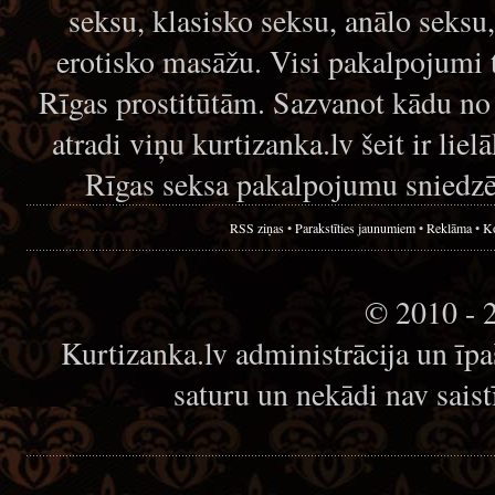
seksu, klasisko seksu, anālo seksu
erotisko masāžu. Visi pakalpojumi 
Rīgas prostitūtām. Sazvanot kādu no
atradi viņu kurtizanka.lv šeit ir lie
Rīgas seksa pakalpojumu sniedzē
RSS ziņas
•
Parakstīties jaunumiem
•
Reklāma
•
Ko
© 2010 - 
Kurtizanka.lv administrācija un īp
saturu un nekādi nav sais