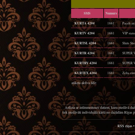
SMS
Numurs
KURTA 4204
1881
Pacelt a
KURTV 4204
1881
VIP stat
KURTSL 4204
1881
Slide Sho
KURTR 4204
1881
SUPER VI
KURTRY 4204
1881
SUPER VI
KURTEX 4204
1881
Zelta rā
anketa aktīva līdz:
Anketa ar intīmmeitenes datiem, kura piedāvā daž
tiek piedāvāti individuālā kārtā no dažādām Rīgas p
RSS ziņas