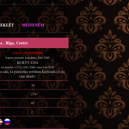
EKLĒT
MEITENĒM
a , Rīga, Centrs
Anketa nav apmaksāta
Saņem meitenes kontaktus! Sūti SMS
KURTT 4204
uz numuru (+371) 1881 SMS cena 0.60 EUR
n saki, ka pateicoties portālam Kurtizanka.lv esi
viņu atradis!
34
:
174
67
2