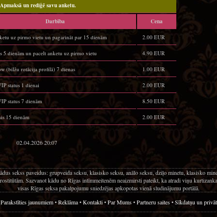
Apmaksā un rediģē savu anketu.
Darbība
Cena
nketu uz pirmo vietu un pagarināt par 15 dienām
2.00 EUR
us 5 dienām un pacelt anketu uz pirmo vietu
4.90 EUR
w (bilžu rotācija profilā) 7 dienas
1.00 EUR
P status 1 dienai
2.00 EUR
P status 7 dienām
8.50 EUR
mis 15 dienām
2.00 EUR
02.04.2026 20:07
ādus sekss paveidus: grupveida seksu, klasisko seksu, anālo seksu, dziļo minetu, klasisko mi
rostitūtām. Sazvanot kādu no Rīgas intīmmeitenēm neaizmirsti pateikt, ka atradi viņu kurtizanka.l
visas Rīgas seksa pakalpojumu sniedzējas apkopotas vienā sludinājumu portālā.
•
Parakstīties jaunumiem
•
Reklāma
•
Kontakti
•
Par Mums
•
Partneru saites
•
Sīkdatņu un privāt