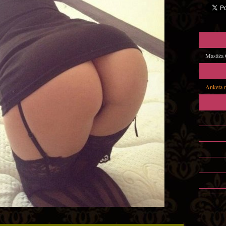
Masāža O
Anketa 