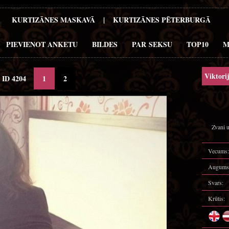
KURTIZĀNES MASKAVĀ
|
KURTIZĀNES PĒTERBURGĀ
PIEVIENOT ANKETU
BILDES
PAR SEKSU
TOP10
M
Viktorij
ID 4204
1
2
Zvani u
Vecums:
Augums
Svars:
Krūtis: