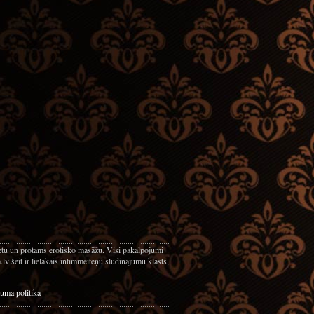
netu un protams erotisko masāžu. Visi pakalpojumi
v šeit ir lielākais intīmmeiteņu sludinājumu klāsts,
uma politika