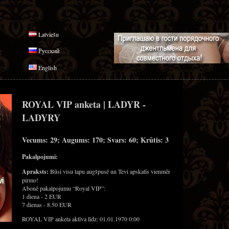
Latviešu
Русский
English
ROYAL VIP anketa | LADYR -
LADYRY
Vecums: 29; Augums: 170; Svars: 60; Krūtis: 3
Pakalpojumi:
Apraksts:
Būsi visu lapu augšpusē un Tevi apskatīs vienmēr
pirmo!
Abonē pakalpojumu “Royal VIP”:
1 diena - 2 EUR
7 dienas - 8.50 EUR
ROYAL VIP anketa aktīva līdz: 01.01.1970 0:00