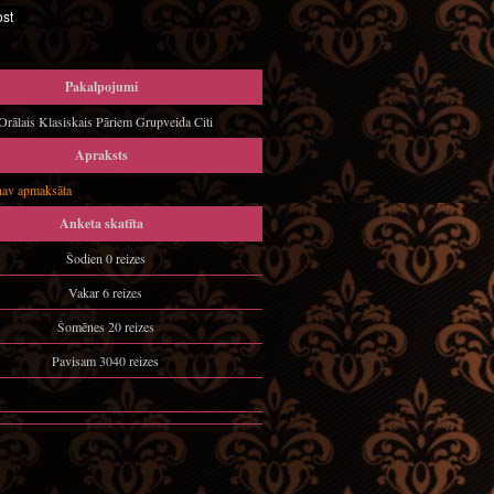
Pakalpojumi
rālais Klasiskais Pāriem Grupveida Citi
Apraksts
nav apmaksāta
Anketa skatīta
Šodien 0 reizes
Vakar 6 reizes
Šomēnes 20 reizes
Pavisam 3040 reizes