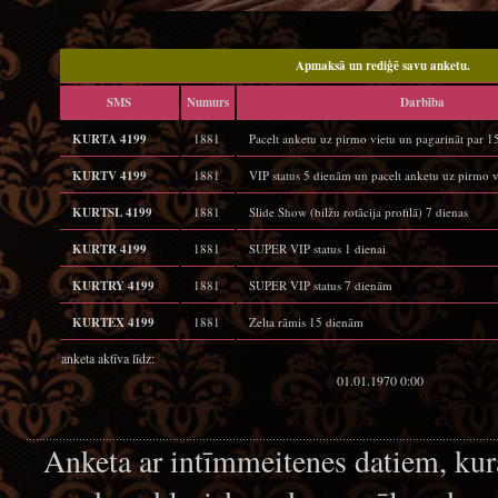
Apmaksā un rediģē savu anketu.
SMS
Numurs
Darbība
KURTA 4199
1881
Pacelt anketu uz pirmo vietu un pagarināt par 
KURTV 4199
1881
VIP status 5 dienām un pacelt anketu uz pirmo v
KURTSL 4199
1881
Slide Show (bilžu rotācija profilā) 7 dienas
KURTR 4199
1881
SUPER VIP status 1 dienai
KURTRY 4199
1881
SUPER VIP status 7 dienām
KURTEX 4199
1881
Zelta rāmis 15 dienām
anketa aktīva līdz:
01.01.1970 0:00
Anketa ar intīmmeitenes datiem, kur