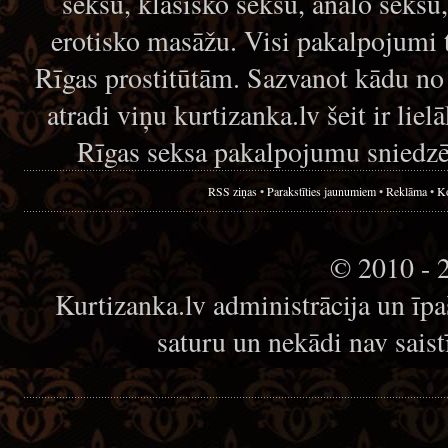
seksu, klasisko seksu, anālo seksu
erotisko masāžu. Visi pakalpojumi 
Rīgas prostitūtām. Sazvanot kādu no
atradi viņu kurtizanka.lv šeit ir lie
Rīgas seksa pakalpojumu sniedzē
RSS ziņas
•
Parakstīties jaunumiem
•
Reklāma
•
Ko
© 2010 - 
Kurtizanka.lv administrācija un īp
saturu un nekādi nav sais