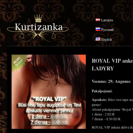
Latviešu
Русский
English
ROYAL VIP anke
LADYRY
Vecums: 29; Augums: 1
Pakalpojumi:
Apraksts:
Būsi visu lapu au
pirmo!
Abonē pakalpojumu “Royal 
1 diena - 2 EUR
7 dienas - 8.50 EUR
ROYAL VIP anketa aktīva līd