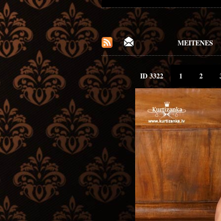
MEITENES
ID 3322
1
2