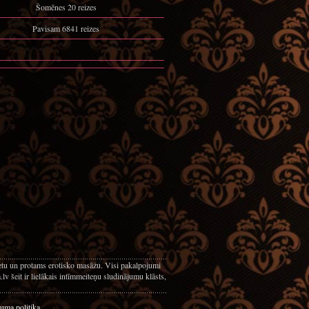
Šomēnes 20 reizes
Pavisam 6841 reizes
netu un protams erotisko masāžu. Visi pakalpojumi
v šeit ir lielākais intīmmeiteņu sludinājumu klāsts,
uma politika