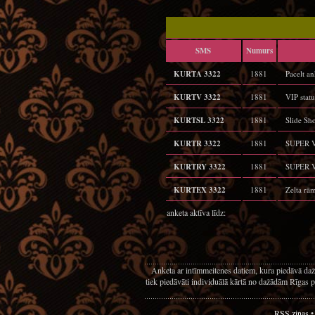
SMS
Numurs
KURTA 3322
1881
Pacelt a
KURTV 3322
1881
VIP stat
KURTSL 3322
1881
Slide Sho
KURTR 3322
1881
SUPER VI
KURTRY 3322
1881
SUPER VI
KURTEX 3322
1881
Zelta rā
anketa aktīva līdz:
Anketa ar intīmmeitenes datiem, kura piedāvā daž
tiek piedāvāti individuālā kārtā no dažādām Rīgas p
RSS ziņas