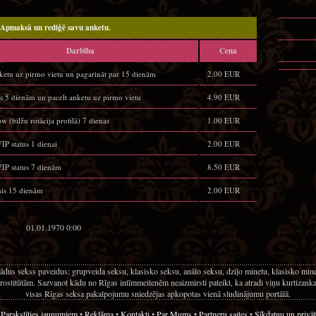
Apmaksā un rediģē savu anketu.
Darbība
Cena
nketu uz pirmo vietu un pagarināt par 15 dienām
2.00 EUR
us 5 dienām un pacelt anketu uz pirmo vietu
4.90 EUR
w (bilžu rotācija profilā) 7 dienas
1.00 EUR
P status 1 dienai
2.00 EUR
P status 7 dienām
8.50 EUR
mis 15 dienām
2.00 EUR
01.01.1970 0:00
ādus sekss paveidus: grupveida seksu, klasisko seksu, anālo seksu, dziļo minetu, klasisko mi
rostitūtām. Sazvanot kādu no Rīgas intīmmeitenēm neaizmirsti pateikt, ka atradi viņu kurtizanka.l
visas Rīgas seksa pakalpojumu sniedzējas apkopotas vienā sludinājumu portālā.
•
Parakstīties jaunumiem
•
Reklāma
•
Kontakti
•
Par Mums
•
Partneru saites
•
Sīkdatņu un privāt