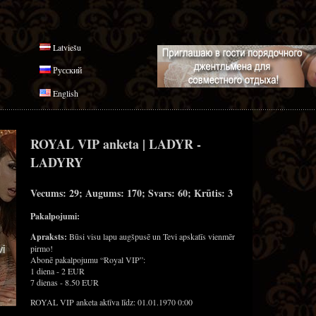
Latviešu
Русский
English
ROYAL VIP anketa | LADYR -
LADYRY
Vecums: 29; Augums: 170; Svars: 60; Krūtis: 3
Pakalpojumi:
Apraksts:
Būsi visu lapu augšpusē un Tevi apskatīs vienmēr
pirmo!
Abonē pakalpojumu “Royal VIP”:
1 diena - 2 EUR
7 dienas - 8.50 EUR
ROYAL VIP anketa aktīva līdz: 01.01.1970 0:00