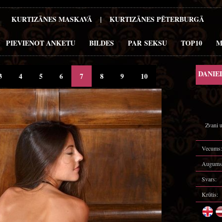
KURTIZĀNES MASKAVĀ
|
KURTIZĀNES PĒTERBURGĀ
PIEVIENOT ANKETU
BILDES
PAR SEKSU
TOP10
M
DANIEL
3
4
5
6
7
8
9
10
Zvani u
Vecums:
Augums
Svars:
Krūtis: