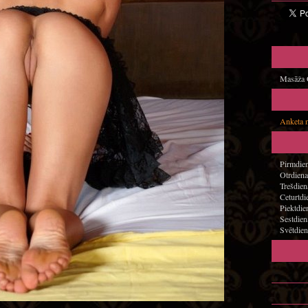
Masāža O
Anketa 
Pirmdien
Otrdiena
Trešdien
Ceturtdi
Piektdie
Sestdien
Svētdien