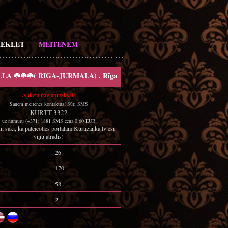
EKLĒT
MEITENĒM
LA ☘️☘️☘️( RIGA-JURMALA) , Rīga
Anketa nav apmaksāta
Saņem meitenes kontaktus! Sūti SMS
KURTT 3322
uz numuru (+371) 1881 SMS cena 0.60 EUR
n saki, ka pateicoties portālam Kurtizanka.lv esi
viņu atradis!
26
:
170
58
2