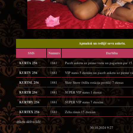
Apmaksā un rediģē savu anketu.
SMS
Numurs
Darbība
KURTA 256
1881
Pacelt anketu uz pirmo vietu un pagarināt par 1
KURTV 256
1881
VIP status 5 dienām un pacelt anketu uz pirmo vi
KURTSL 256
1881
Slide Show (bilžu rotācija profilā) 7 dienas
KURTR 256
1881
SUPER VIP status 1 dienai
KURTRY 256
1881
SUPER VIP status 7 dienām
KURTEX 256
1881
Zelta rāmis 15 dienām
anketa aktīva līdz:
30.10.2024 9:27