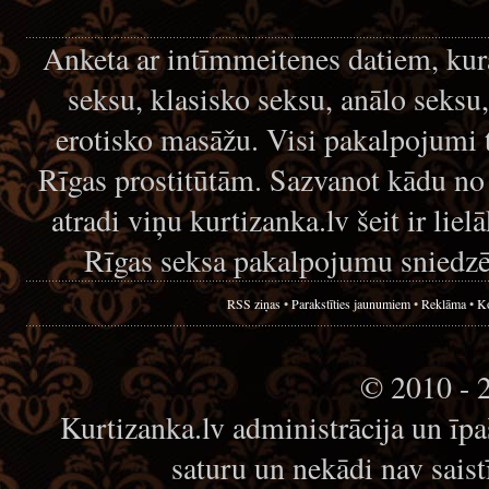
Anketa ar intīmmeitenes datiem, kur
seksu, klasisko seksu, anālo seksu
erotisko masāžu. Visi pakalpojumi 
Rīgas prostitūtām. Sazvanot kādu no
atradi viņu kurtizanka.lv šeit ir lie
Rīgas seksa pakalpojumu sniedzē
RSS ziņas
•
Parakstīties jaunumiem
•
Reklāma
•
Ko
© 2010 - 
Kurtizanka.lv administrācija un īp
saturu un nekādi nav sais