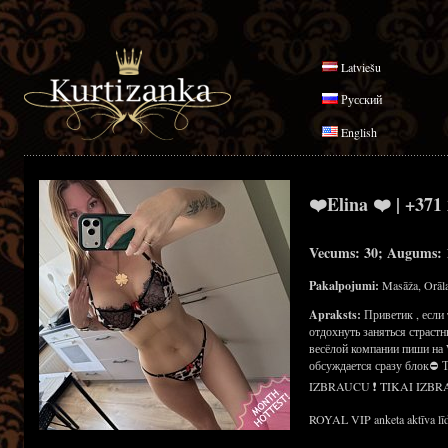
Latviešu
Русский
English
❤️Elina ❤️ | +371
Vecums: 30; Augums: 1
Pakalpojumi:
Masāža, Orāla
Apraksts:
Приветик , если
отдохнуть заняться страст
весёлой компании пиши на 
обсуждается сразу блок⛔
IZBRAUCU ❗ TIKAI IZBR
ROYAL VIP anketa aktīva līd