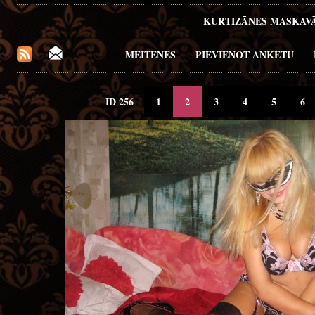
KURTIZĀNES MASKAV
MEITENES
PIEVIENOT ANKETU
ID 256
1
2
3
4
5
6