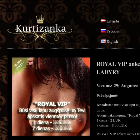
Latviešu
Русский
English
ROYAL VIP anke
LADYRY
Vecums: 29; Augums: 1
Pakalpojumi:
Apraksts:
Būsi visu lapu au
pirmo!
Abonē pakalpojumu “Royal 
1 diena - 2 EUR
7 dienas - 8.50 EUR
ROYAL VIP anketa aktīva līd