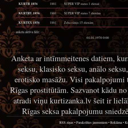
KURTR 1856
1881
SUPER VIP status 1 dienai
KURTRY 1856
1881
SUPER VIP status 7 dienām
KURTEX 1856
1881
Zelta rāmis 15 dienām
anketa aktīva līdz:
01.01.1970 0:00
Anketa ar intīmmeitenes datiem, kur
seksu, klasisko seksu, anālo seksu
erotisko masāžu. Visi pakalpojumi 
Rīgas prostitūtām. Sazvanot kādu no
atradi viņu kurtizanka.lv šeit ir lie
Rīgas seksa pakalpojumu sniedzē
RSS ziņas
•
Parakstīties jaunumiem
•
Reklāma
•
Ko