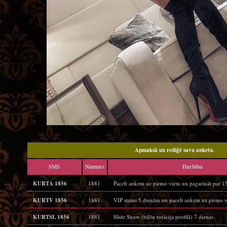
Apmaksā un rediģē savu anketu.
SMS
Numurs
Darbība
KURTA 1856
1881
Pacelt anketu uz pirmo vietu un pagarināt par 
KURTV 1856
1881
VIP status 5 dienām un pacelt anketu uz pirmo v
KURTSL 1856
1881
Slide Show (bilžu rotācija profilā) 7 dienas