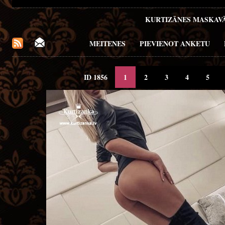
KURTIZĀNES MASKAV
MEITENES
PIEVIENOT ANKETU
ID 1856
1
2
3
4
5