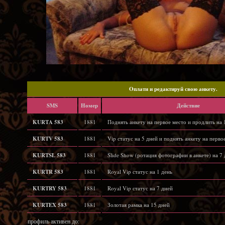
Oплати и редактируй свою анкету.
SMS
Hомер
Действие
KURTA 583
1881
Поднять анкету на первое место и продлить на 
KURTV 583
1881
Vip статус на 5 дней и поднять анкету на перво
KURTSL 583
1881
Slide Show (ротация фотографии в анкете) на 7 
KURTR 583
1881
Royal Vip статус на 1 день
KURTRY 583
1881
Royal Vip статус на 7 дней
KURTEX 583
1881
Золотая рамка на 15 дней
профиль активен до: