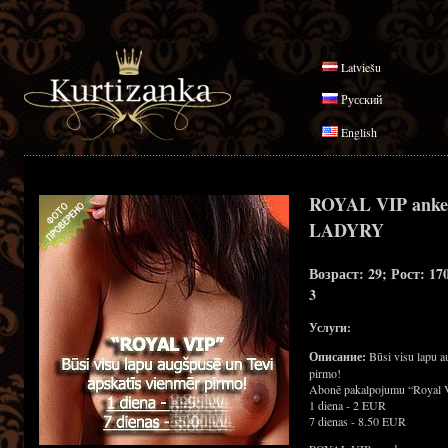
Latviešu
Русский
English
ROYAL VIP anke
LADYRY
Возраст: 29; Рост: 17
3
Услуги:
Описание:
Būsi visu lapu a
pirmo!
Abonē pakalpojumu “Royal 
1 diena - 2 EUR
7 dienas - 8.50 EUR