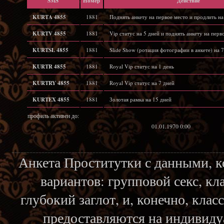
SMS
Hомер
Действие
KURTA 4855
1881
Поднять анкету на первое место и продлить на
KURTV 4855
1881
Vip статус на 5 дней и поднять анкету на перв
KURTSL 4855
1881
Slide Show (ротация фотографии в анкете) на 7
KURTR 4855
1881
Royal Vip статус на 1 день
KURTRY 4855
1881
Royal Vip статус на 7 дней
KURTEX 4855
1881
Золотая рамка на 15 дней
профиль активен до:
01.01.1970 0:00
Анкета Проститутки с данными, 
вариантов: групповой секс, кл
глубокий заглот, и, конечно, кла
предоставляются на индивиду