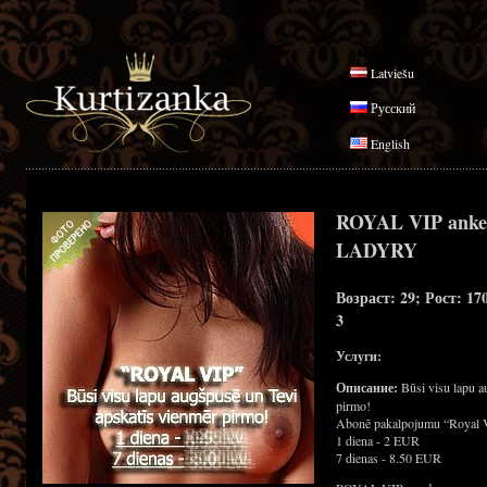
Latviešu
Русский
English
ROYAL VIP anke
LADYRY
Возраст: 29; Рост: 17
3
Услуги:
Описание:
Būsi visu lapu a
pirmo!
Abonē pakalpojumu “Royal 
1 diena - 2 EUR
7 dienas - 8.50 EUR