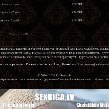
 статус на 1 день
2.00 EUR
 статус на 7 дней
8.50 EUR
амка на 15 дней
2.00 EUR
01.01.1970 0:00
предлагают широкий выбор секс вариантов: групповой секс, классический секс, анальный 
и предоставляются на индивидуальной основе от различных рижских проституток - курти
 нашел её kurtizanka.lv. здесь находится все Анкеты проституток - куртизанок всех постав
исатся на рассылку
•
Реклама
•
Контакты
•
О нас
•
Партнёры
•
Политика конфиденциальн
© 2010 - 2026 Kurtizanka.lv
рация не несет ответственности за содержание объявлений и не имеет ничего общего с б