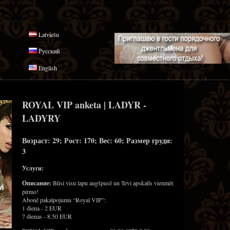
Latviešu
Русский
English
ROYAL VIP anketa | LADYR -
LADYRY
Возраст: 29; Рост: 170; Вес: 60; Размер груди:
3
Услуги:
Описание:
Būsi visu lapu augšpusē un Tevi apskatīs vienmēr
pirmo!
Abonē pakalpojumu “Royal VIP”:
1 diena - 2 EUR
7 dienas - 8.50 EUR