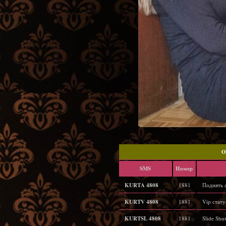
O
SMS
Hомер
KURTA 4808
1881
Поднять а
KURTV 4808
1881
Vip стату
KURTSL 4808
1881
Slide Sho