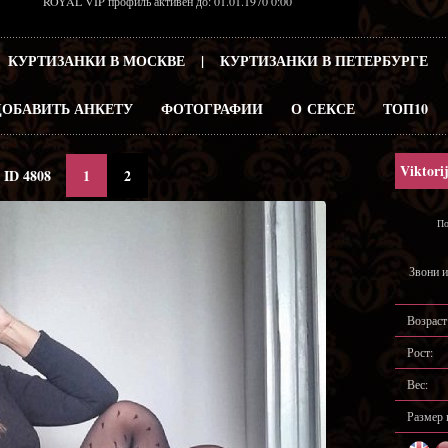
ROYAL VIP профиль активен до: 01.01.1970 0:00
КУРТИЗАНКИ В МОСКВЕ
|
КУРТИЗАНКИ В ПЕТЕРБУРГЕ
ДОБАВИТЬ АНКЕТУ
ФОТОГРАФИИ
О СЕКСЕ
ТОП10
Viktori
ID 4808
1
2
По
Звони и
Возраст
Рост:
Вес:
Размер 