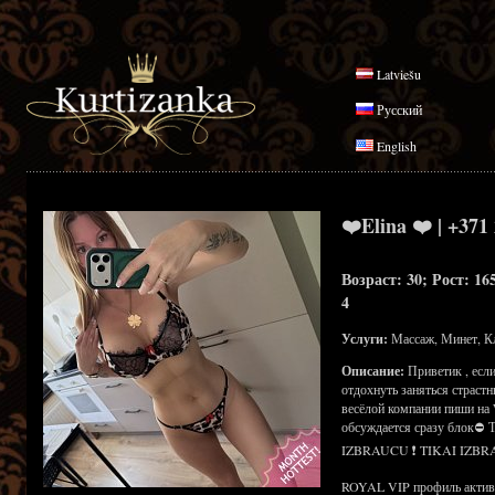
Latviešu
Русский
English
❤️Elina ❤️ | +371
Возраст: 30; Рост: 16
4
Услуги:
Массаж, Минет, К
Описание:
Приветик , есл
отдохнуть заняться страст
весёлой компании пиши на 
обсуждается сразу блок⛔
IZBRAUCU ❗ TIKAI IZBR
ROYAL VIP профиль активен