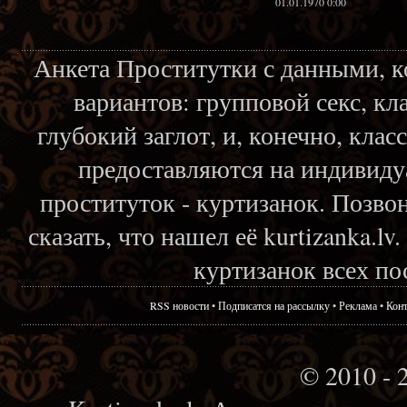
01.01.1970 0:00
Анкета Проститутки с данными, 
вариантов: групповой секс, кл
глубокий заглот, и, конечно, кла
предоставляются на индивиду
проституток - куртизанок. Позвон
сказать, что нашел её kurtizanka.l
куртизанок всех по
RSS новости
•
Подписатся на рассылку
•
Реклама
•
Кон
© 2010 - 