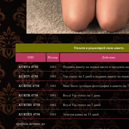
Oплати и редактируй свою анкету.
SMS
Hомер
Действие
KURTA 4758
1881
Поднять анкету на первое место и продлить на
KURTV 4758
1881
Vip статус на 5 дней и поднять анкету на перв
KURTSL 4758
1881
Slide Show (ротация фотографии в анкете) на 7
KURTR 4758
1881
Royal Vip статус на 1 день
KURTRY 4758
1881
Royal Vip статус на 7 дней
KURTEX 4758
1881
Золотая рамка на 15 дней
профиль активен до: