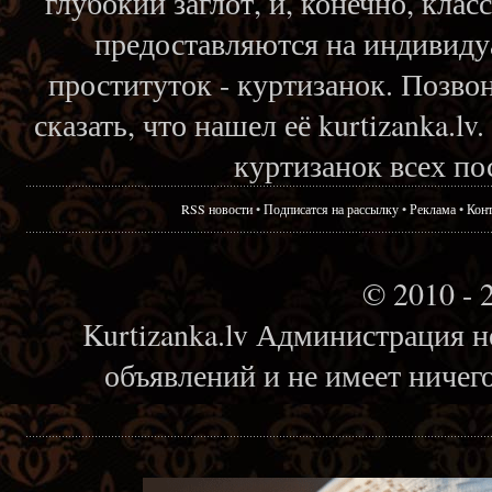
глубокий заглот, и, конечно, кла
предоставляются на индивиду
проституток - куртизанок. Позвон
сказать, что нашел её kurtizanka.l
куртизанок всех по
RSS новости
•
Подписатся на рассылку
•
Реклама
•
Кон
© 2010 - 
Kurtizanka.lv Администрация н
объявлений и не имеет ничег