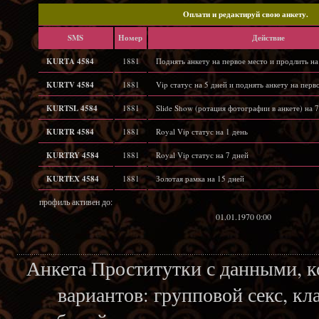
Oплати и редактируй свою анкету.
SMS
Hомер
Действие
KURTA 4584
1881
Поднять анкету на первое место и продлить на
KURTV 4584
1881
Vip статус на 5 дней и поднять анкету на перв
KURTSL 4584
1881
Slide Show (ротация фотографии в анкете) на 7
KURTR 4584
1881
Royal Vip статус на 1 день
KURTRY 4584
1881
Royal Vip статус на 7 дней
KURTEX 4584
1881
Золотая рамка на 15 дней
профиль активен до:
01.01.1970 0:00
Анкета Проститутки с данными, 
вариантов: групповой секс, кл