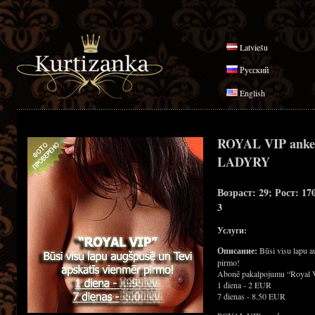
Latviešu
Русский
English
ROYAL VIP anke
LADYRY
Возраст: 29; Рост: 17
3
Услуги:
Описание:
Būsi visu lapu a
pirmo!
Abonē pakalpojumu “Royal 
1 diena - 2 EUR
7 dienas - 8.50 EUR