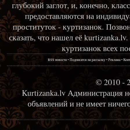
глубокий заглот, и, конечно, кла
предоставляются на индивиду
проституток - куртизанок. Позвон
сказать, что нашел её kurtizanka.l
куртизанок всех по
RSS новости
•
Подписатся на рассылку
•
Реклама
•
Кон
© 2010 - 
Kurtizanka.lv Администрация н
объявлений и не имеет ничег