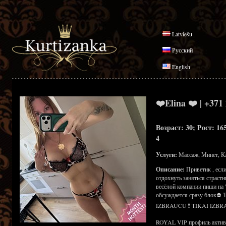
Latviešu
Русский
English
❤️Elina ❤️ | +371
Возраст: 30; Рост: 16
4
Услуги:
Массаж, Минет, К
Описание:
Приветик , есл
отдохнуть заняться страст
весёлой компании пиши на 
обсуждается сразу блок⛔
IZBRAUCU ❗ TIKAI IZBR
ROYAL VIP профиль активен