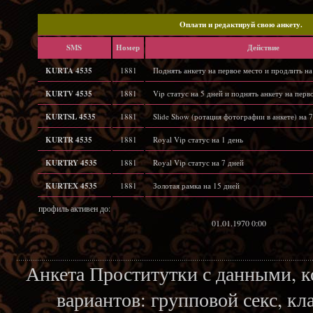
Oплати и редактируй свою анкету.
SMS
Hомер
Действие
KURTA 4535
1881
Поднять анкету на первое место и продлить на
KURTV 4535
1881
Vip статус на 5 дней и поднять анкету на перв
KURTSL 4535
1881
Slide Show (ротация фотографии в анкете) на 7
KURTR 4535
1881
Royal Vip статус на 1 день
KURTRY 4535
1881
Royal Vip статус на 7 дней
KURTEX 4535
1881
Золотая рамка на 15 дней
профиль активен до:
01.01.1970 0:00
Анкета Проститутки с данными, 
вариантов: групповой секс, кл