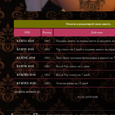
Oплати и редактируй свою анкету.
SMS
Hомер
Действие
KURTA 4518
1881
Поднять анкету на первое место и продлить на
KURTV 4518
1881
Vip статус на 5 дней и поднять анкету на перв
KURTSL 4518
1881
Slide Show (ротация фотографии в анкете) на 7
KURTR 4518
1881
Royal Vip статус на 1 день
KURTRY 4518
1881
Royal Vip статус на 7 дней
KURTEX 4518
1881
Золотая рамка на 15 дней
профиль активен до:
01.01.1970 0:00