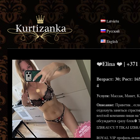
Latviešu
Русский
English
❤️Elina ❤️ | +371
Возраст: 30; Рост: 16
4
Услуги:
Массаж, Минет, К
Описание:
Приветик , есл
отдохнуть заняться страст
весёлой компании пиши на 
обсуждается сразу блок⛔
IZBRAUCU ❗ TIKAI IZBR
ROYAL VIP профиль активен