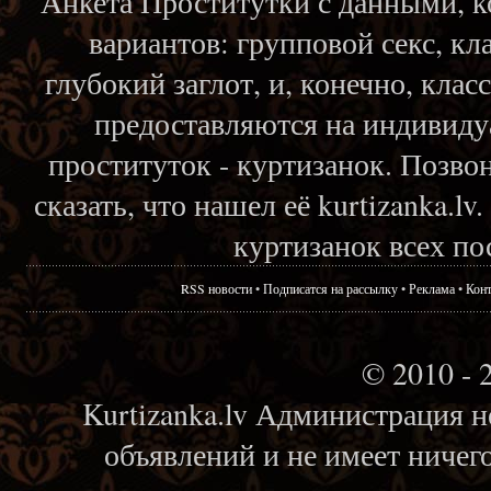
Анкета Проститутки с данными, 
вариантов: групповой секс, кл
глубокий заглот, и, конечно, кла
предоставляются на индивиду
проституток - куртизанок. Позвон
сказать, что нашел её kurtizanka.l
куртизанок всех по
RSS новости
•
Подписатся на рассылку
•
Реклама
•
Кон
© 2010 - 
Kurtizanka.lv Администрация н
объявлений и не имеет ничег