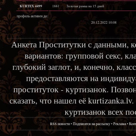
KURTEX 4499
1881
Золотая рамка на 15 дней
профиль активен до:
20.12.2022 10:08
Анкета Проститутки с данными, 
вариантов: групповой секс, кл
глубокий заглот, и, конечно, кла
предоставляются на индивиду
проституток - куртизанок. Позвон
сказать, что нашел её kurtizanka.l
куртизанок всех по
RSS новости
•
Подписатся на рассылку
•
Реклама
•
Кон