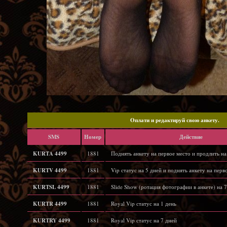
Oплати и редактируй свою анкету.
SMS
Hомер
Действие
KURTA 4499
1881
Поднять анкету на первое место и продлить на
KURTV 4499
1881
Vip статус на 5 дней и поднять анкету на перв
KURTSL 4499
1881
Slide Show (ротация фотографии в анкете) на 7
KURTR 4499
1881
Royal Vip статус на 1 день
KURTRY 4499
1881
Royal Vip статус на 7 дней