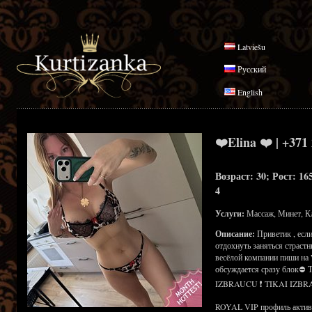
Latviešu
Русский
English
❤️Elina ❤️ | +371
Возраст: 30; Рост: 16
4
Услуги:
Массаж, Минет, К
Описание:
Приветик , есл
отдохнуть заняться страст
весёлой компании пиши на 
обсуждается сразу блок⛔
IZBRAUCU ❗ TIKAI IZBR
ROYAL VIP профиль активен