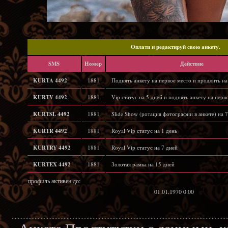
Oплати и редактируй свою анкету.
SMS
Hомер
Действие
KURTA 4492
1881
Поднять анкету на первое место и продлить на
KURTV 4492
1881
Vip статус на 5 дней и поднять анкету на перв
KURTSL 4492
1881
Slide Show (ротация фотографии в анкете) на 7
KURTR 4492
1881
Royal Vip статус на 1 день
KURTRY 4492
1881
Royal Vip статус на 7 дней
KURTEX 4492
1881
Золотая рамка на 15 дней
профиль активен до:
01.01.1970 0:00