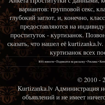
Анкета Проститутки с данными, 
вариантов: групповой секс, кл
глубокий заглот, и, конечно, кла
предоставляются на индивиду
проституток - куртизанок. Позвон
сказать, что нашел её kurtizanka.l
куртизанок всех по
RSS новости
•
Подписатся на рассылку
•
Реклама
•
Кон
© 2010 - 
Kurtizanka.lv Администрация н
объявлений и не имеет ничег