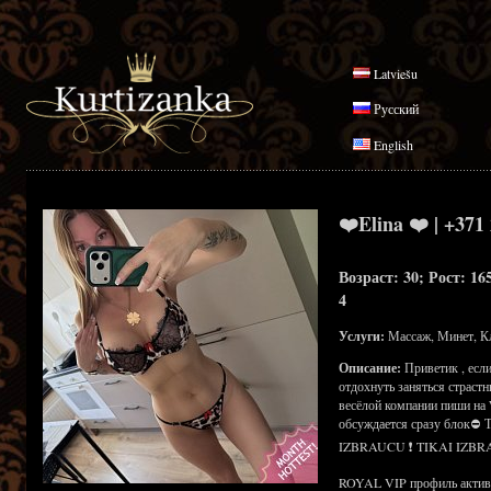
Latviešu
Русский
English
❤️Elina ❤️ | +371
Возраст: 30; Рост: 16
4
Услуги:
Массаж, Минет, К
Описание:
Приветик , есл
отдохнуть заняться страст
весёлой компании пиши на 
обсуждается сразу блок⛔
IZBRAUCU ❗ TIKAI IZBR
ROYAL VIP профиль активен