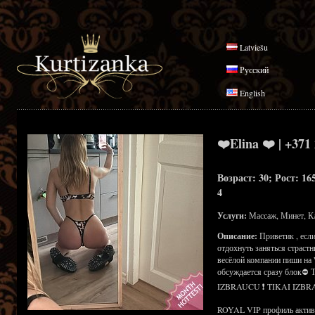
Latviešu
Русский
English
❤️Elina ❤️ | +371
Возраст: 30; Рост: 16
4
Услуги:
Массаж, Минет, К
Описание:
Приветик , есл
отдохнуть заняться страст
весёлой компании пиши на 
обсуждается сразу блок⛔
IZBRAUCU ❗ TIKAI IZBR
ROYAL VIP профиль активен