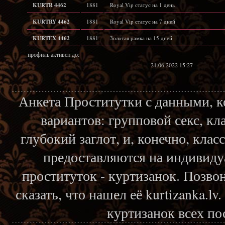
KURTR 4462
1881
Royal Vip статус на 1 день
KURTRY 4462
1881
Royal Vip статус на 7 дней
KURTEX 4462
1881
Золотая рамка на 15 дней
профиль активен до:
21.06.2022 15:27
Анкета Проститутки с данными, 
вариантов: групповой секс, кл
глубокий заглот, и, конечно, кла
предоставляются на индивиду
проституток - куртизанок. Позвон
сказать, что нашел её kurtizanka.l
куртизанок всех по