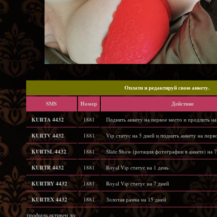
Oплати и редактируй свою анкету.
SMS
Hомер
Действие
KURTA 4432
1881
Поднять анкету на первое место и продлить на
KURTV 4432
1881
Vip статус на 5 дней и поднять анкету на перв
KURTSL 4432
1881
Slide Show (ротация фотографии в анкете) на 7
KURTR 4432
1881
Royal Vip статус на 1 день
KURTRY 4432
1881
Royal Vip статус на 7 дней
KURTEX 4432
1881
Золотая рамка на 15 дней
профиль активен до: