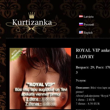
Latviešu
Русский
English
ROYAL VIP anke
LADYRY
Возраст: 29; Рост: 17
3
Услуги:
Описание:
Būsi visu lapu a
pirmo!
Abonē pakalpojumu “Royal 
1 diena - 2 EUR
7 dienas - 8.50 EUR