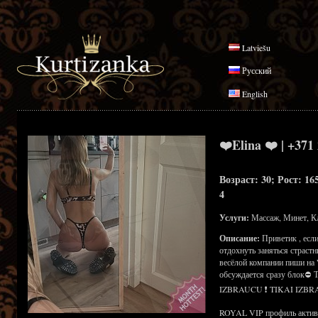
Latviešu
Русский
English
❤️Elina ❤️ | +371
Возраст: 30; Рост: 16
4
Услуги:
Массаж, Минет, К
Описание:
Приветик , есл
отдохнуть заняться страст
весёлой компании пиши на 
обсуждается сразу блок⛔
IZBRAUCU ❗ TIKAI IZBR
ROYAL VIP профиль активен