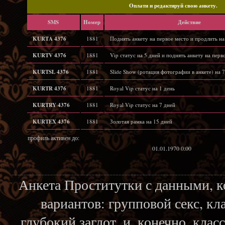
Oплати и редактируй свою анкету.
SMS
Hомер
Действие
KURTA 4376
1881
Поднять анкету на первое место и продлить на
KURTV 4376
1881
Vip статус на 5 дней и поднять анкету на перв
KURTSL 4376
1881
Slide Show (ротация фотографии в анкете) на 7
KURTR 4376
1881
Royal Vip статус на 1 день
KURTRY 4376
1881
Royal Vip статус на 7 дней
KURTEX 4376
1881
Золотая рамка на 15 дней
профиль активен до:
01.01.1970 0:00
Анкета Проститутки с данными, 
вариантов: групповой секс, кл
глубокий заглот, и, конечно, кла