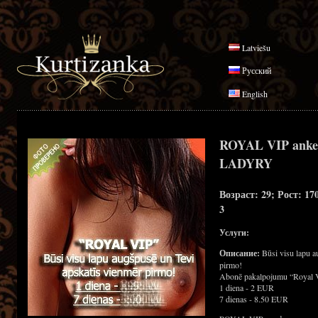
Latviešu
Русский
English
ROYAL VIP anke
LADYRY
Возраст: 29; Рост: 17
3
Услуги:
Описание:
Būsi visu lapu a
pirmo!
Abonē pakalpojumu “Royal 
1 diena - 2 EUR
7 dienas - 8.50 EUR