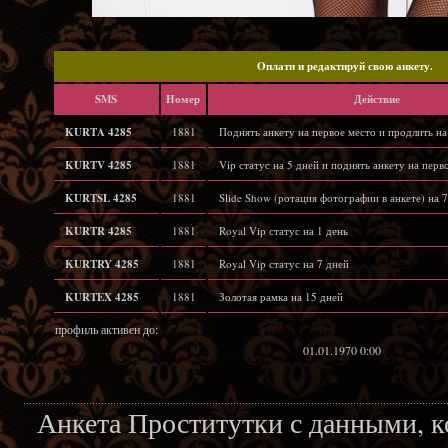
Oплати и редактируй свою анкету.
SMS
Hомер
Действие
KURTA 4285
1881
Поднять анкету на первое место и продлить на
KURTV 4285
1881
Vip статус на 5 дней и поднять анкету на перв
KURTSL 4285
1881
Slide Show (ротация фотографии в анкете) на 7
KURTR 4285
1881
Royal Vip статус на 1 день
KURTRY 4285
1881
Royal Vip статус на 7 дней
KURTEX 4285
1881
Золотая рамка на 15 дней
профиль активен до:
01.01.1970 0:00
Анкета Проститутки с данными, 