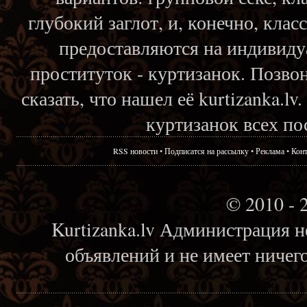
глубокий заглот, и, конечно, кла
предоставляются на индивиду
проституток - куртизанок. Позвон
сказать, что нашел её kurtizanka.l
куртизанок всех по
RSS новости
•
Подписатся на рассылку
•
Реклама
•
Кон
© 2010 - 
Kurtizanka.lv Администрация н
объявлений и не имеет ничег