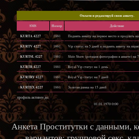
Oплати и редактируй свою анкету.
SMS
Hомер
Действие
KURTA 4227
1881
Поднять анкету на первое место и продлить на
KURTV 4227
1881
Vip статус на 5 дней и поднять анкету на перв
KURTSL 4227
1881
Slide Show (ротация фотографии в анкете) на 7
KURTR 4227
1881
Royal Vip статус на 1 день
KURTRY 4227
1881
Royal Vip статус на 7 дней
KURTEX 4227
1881
Золотая рамка на 15 дней
профиль активен до:
01.01.1970 0:00
Анкета Проститутки с данными, 
вариантов: групповой секс, кл