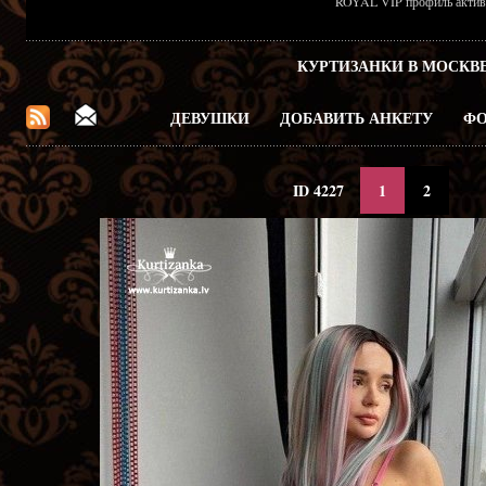
ROYAL VIP профиль активен
КУРТИЗАНКИ В МОСКВ
ДЕВУШКИ
ДОБАВИТЬ АНКЕТУ
ФО
ID 4227
1
2