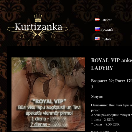
Latviešu
Русский
English
ROYAL VIP anke
LADYRY
Возраст: 29; Рост: 17
3
Услуги:
Описание:
Būsi visu lapu a
pirmo!
Abonē pakalpojumu “Royal 
1 diena - 2 EUR
7 dienas - 8.50 EUR