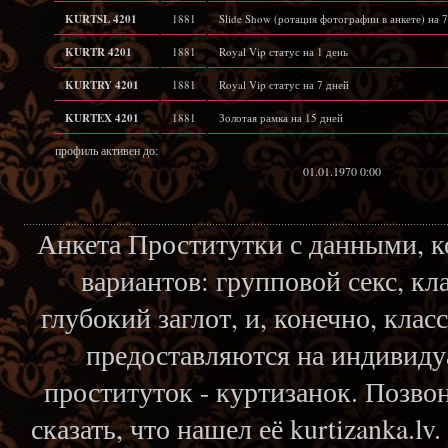
KURTSL 4201
1881
Slide Show (ротация фотографии в анкете) на 7
KURTR 4201
1881
Royal Vip статус на 1 день
KURTRY 4201
1881
Royal Vip статус на 7 дней
KURTEX 4201
1881
Золотая рамка на 15 дней
профиль активен до:
01.01.1970 0:00
Анкета Проститутки с данными, 
вариантов: групповой секс, кл
глубокий заглот, и, конечно, кла
предоставляются на индивиду
проституток - куртизанок. Позвон
сказать, что нашел её kurtizanka.l