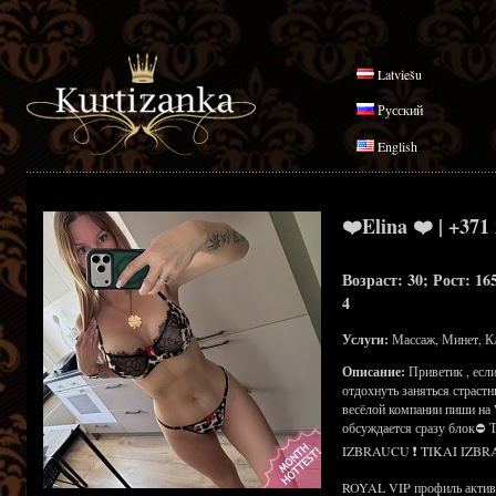
Latviešu
Русский
English
❤️Elina ❤️ | +371
Возраст: 30; Рост: 16
4
Услуги:
Массаж, Минет, К
Описание:
Приветик , есл
отдохнуть заняться страст
весёлой компании пиши на 
обсуждается сразу блок⛔
IZBRAUCU ❗ TIKAI IZBR
ROYAL VIP профиль активен