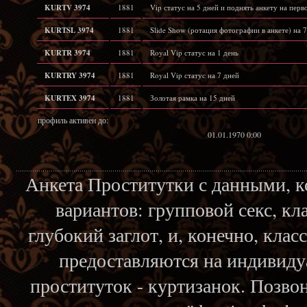
KURTV 3974
1881
Vip статус на 5 дней и поднять анкету на перв
KURTSL 3974
1881
Slide Show (ротация фотографии в анкете) на 7
KURTR 3974
1881
Royal Vip статус на 1 день
KURTRY 3974
1881
Royal Vip статус на 7 дней
KURTEX 3974
1881
Золотая рамка на 15 дней
профиль активен до:
01.01.1970 0:00
Анкета Проститутки с данными, 
вариантов: групповой секс, кл
глубокий заглот, и, конечно, кла
предоставляются на индивиду
проституток - куртизанок. Позвон