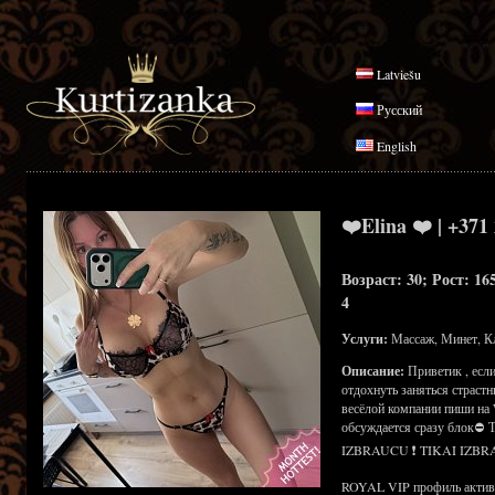
Latviešu
Русский
English
❤️Elina ❤️ | +371
Возраст: 30; Рост: 16
4
Услуги:
Массаж, Минет, К
Описание:
Приветик , есл
отдохнуть заняться страст
весёлой компании пиши на 
обсуждается сразу блок⛔
IZBRAUCU ❗ TIKAI IZBR
ROYAL VIP профиль активен