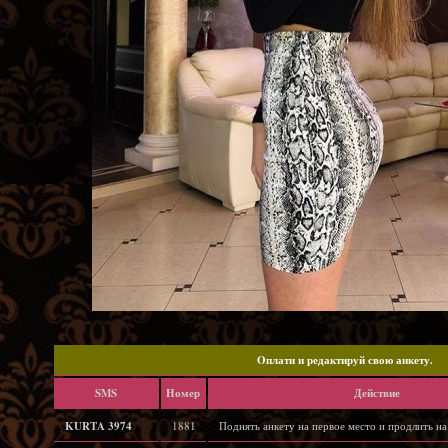
Oплати и редактируй свою анкету.
SMS
Hомер
Действие
KURTA 3974
1881
Поднять анкету на первое место и продлить на