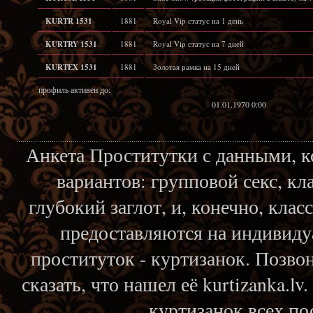
KURTR 1531
1881
Royal Vip статус на 1 день
KURTRY 1531
1881
Royal Vip статус на 7 дней
KURTEX 1531
1881
Золотая рамка на 15 дней
профиль активен до:
01.01.1970 0:00
Анкета Проститутки с данными, 
вариантов: групповой секс, кл
глубокий заглот, и, конечно, кла
предоставляются на индивиду
проституток - куртизанок. Позвон
сказать, что нашел её kurtizanka.l
куртизанок всех по