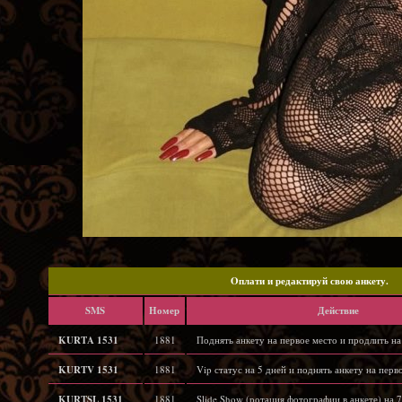
Oплати и редактируй свою анкету.
SMS
Hомер
Действие
KURTA 1531
1881
Поднять анкету на первое место и продлить на
KURTV 1531
1881
Vip статус на 5 дней и поднять анкету на перв
KURTSL 1531
1881
Slide Show (ротация фотографии в анкете) на 7