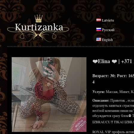
Latviešu
Русский
English
❤️Elina ❤️ | +371
Возраст: 30; Рост: 16
4
Услуги:
Массаж, Минет, К
Описание:
Приветик , есл
отдохнуть заняться страст
весёлой компании пиши на 
обсуждается сразу блок⛔
IZBRAUCU ❗ TIKAI IZBR
ROYAL VIP профиль активен