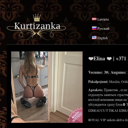
Latviešu
Русский
English
❤️Elina ❤️ | +371
Vecums: 30; Augums: 1
Pakalpojumi:
Masāža, Orāla
Apraksts:
Приветик , если
отдохнуть заняться страст
весёлой компании пиши на 
обсуждается сразу блок⛔
IZBRAUCU ❗ TIKAI IZBR
ROYAL VIP anketa aktīva līd