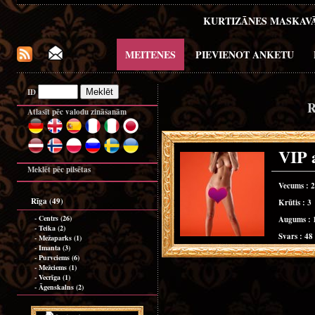
KURTIZĀNES MASKAV
MEITENES
PIEVIENOT ANKETU
ID
R
Atlasīt pēc valodu zināšanām
VIP
Meklēt pēc pilsētas
Vecums : 
Rīga (49)
Krūtis : 3
-
Centrs (26)
Augums : 
-
Teika (2)
Svars : 48
-
Mežaparks (1)
-
Imanta (3)
-
Purvciems (6)
-
Mežciems (1)
-
Vecrīga (1)
-
Āgenskalns (2)