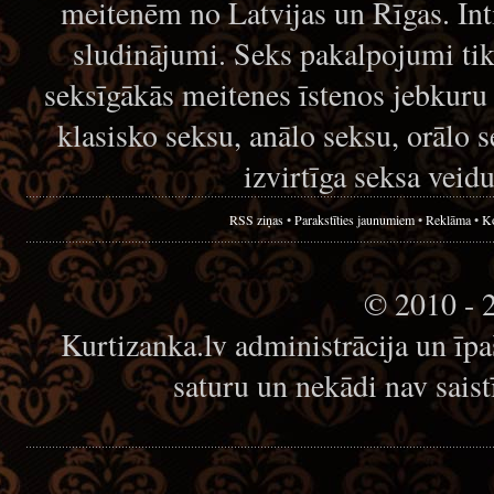
meitenēm no Latvijas un Rīgas. Int
sludinājumi. Seks pakalpojumi tika
seksīgākās meitenes īstenos jebkuru 
klasisko seksu, anālo seksu, orālo 
izvirtīga seksa veidu
RSS ziņas
•
Parakstīties jaunumiem
•
Reklāma
•
Ko
© 2010 - 
Kurtizanka.lv administrācija un īp
saturu un nekādi nav sais