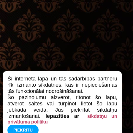
Šī interneta lapa un tās sadarbības partneru
rīki izmanto sīkdatnes, kas ir nepieciešamas
tās funkcionālai nodrošināšanai.
Šo paziņojumu aizverot, ritonot šo lapu,
atverot saites vai turpinot lietot šo lapu
jebkādā veidā, Jūs piekrītat sīkdatņu
izmantošanai.
Iepazīties ar
sīkdatņu un
privātuma politiku
PIEKRĪTU