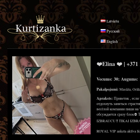
Latviešu
Русский
English
❤️Elina ❤️ | +371
Vecums: 30; Augums: 1
Pakalpojumi:
Masāža, Orāla
Apraksts:
Приветик , если
отдохнуть заняться страст
весёлой компании пиши на 
обсуждается сразу блок⛔
IZBRAUCU ❗ TIKAI IZBR
ROYAL VIP anketa aktīva līd