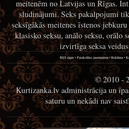
meitenēm no Latvijas un Rīgas. Int
sludinājumi. Seks pakalpojumi tika
seksīgākās meitenes īstenos jebkuru 
klasisko seksu, anālo seksu, orālo 
izvirtīga seksa veidus
RSS ziņas
•
Parakstīties jaunumiem
•
Reklāma
•
Ko
© 2010 - 
Kurtizanka.lv administrācija un īp
saturu un nekādi nav sais