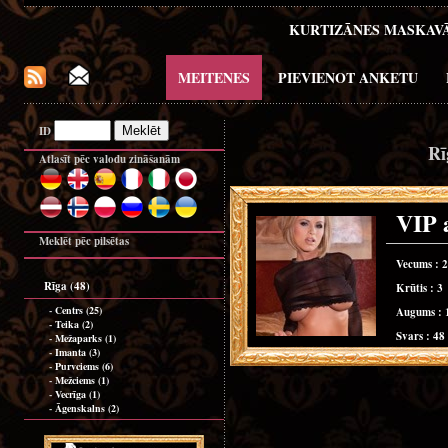
KURTIZĀNES MASKAV
MEITENES
PIEVIENOT ANKETU
ID
Rī
Atlasīt pēc valodu zināšanām
VIP
Meklēt pēc pilsētas
Vecums : 
Rīga (48)
Krūtis : 3
-
Centrs (25)
Augums : 
-
Teika (2)
Svars : 48
-
Mežaparks (1)
-
Imanta (3)
-
Purvciems (6)
-
Mežciems (1)
-
Vecrīga (1)
-
Āgenskalns (2)